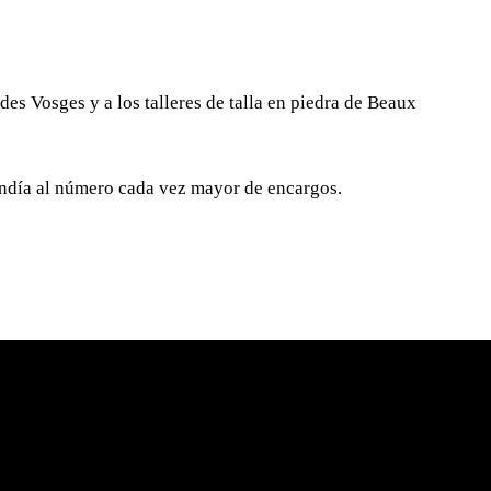
des Vosges y a los talleres de talla en piedra de Beaux
pondía al número cada vez mayor de encargos.
NTÁCTENOS
ETH DE GOURCUFF
ontact@elisabethdegourcuff.fr