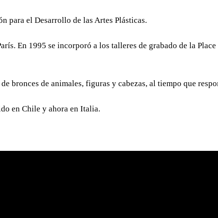
n para el Desarrollo de las Artes Plásticas.
arís. En 1995 se incorporó a los talleres de grabado de la Place 
s de bronces de animales, figuras y cabezas, al tiempo que res
do en Chile y ahora en Italia.
CO
INFORMACIÓN LEGAL
Avisos legales
ELISAB
Email:
c