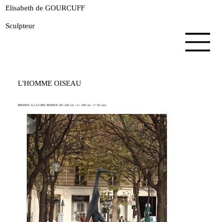
Elisabeth de GOURCUFF
Sculpteur
L'HOMME OISEAU
BRONZE A LA CIRE PERDUE (H= 220 cm / L= 100 cm / l= 65 cm)